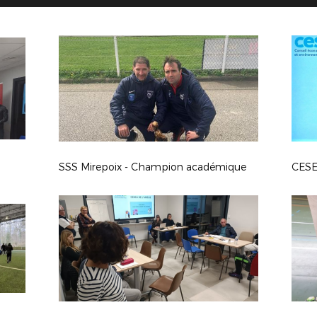
SSS Mirepoix - Champion académique
CESE