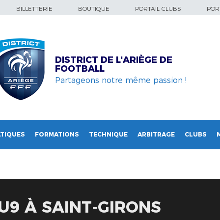
BILLETTERIE
BOUTIQUE
PORTAIL CLUBS
PORT
DISTRICT DE L'ARIÈGE DE
FOOTBALL
Partageons notre même passion !
TIQUES
FORMATIONS
TECHNIQUE
ARBITRAGE
CLUBS
U9 À SAINT-GIRONS