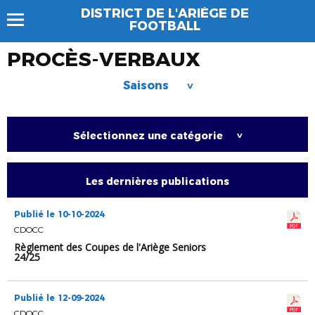
DISTRICT DE L'ARIÈGE DE
FOOTBALL
PROCÈS-VERBAUX
Saisons
>
Sélectionnez une catégorie
>
Les dernières publications
Publié le 10-10-2024
CDOCC
Règlement des Coupes de l'Ariège Seniors
24/25
Publié le 12-09-2024
CDOCC