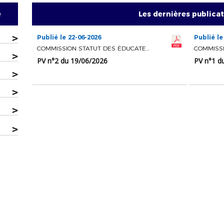
e
Les dernières publica
>
Publié le 22-06-2026
Publié le
COMMISSION STATUT DES ÉDUCATEURS
>
PV n°2 du 19/06/2026
PV n°1 d
>
>
>
>