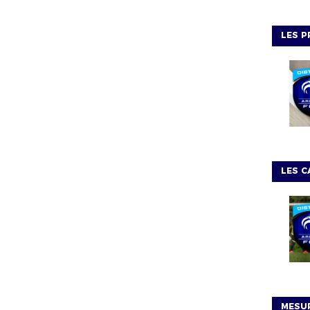
LES P
LES C
MESUR