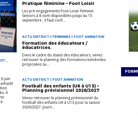
Pratique féminine – Foot Loisir
Les pré engagements Foot Loisir Féminin
Seniors à 8 sont disponibles jusqu'au 15
septembre ; il faut conf...
ACTU DISTRICT | FÉMININES | FOOT ANIMATION
Formation des éducateurs /
éducatrices.
Dans le cadre du statut des éducateurs, venez
retrouver le planning des formations bénévoles
OOT
proposées su...
FORMU
6 juin
ACTU DISTRICT | FOOT ANIMATION
a adopté
Football des enfants (U6 à U13) –
tion
Planning prévisionnel 2026/2027
és. À
tir
Venez retrouver le planning prévisionnel du
ré
football des enfants U6 à U13 pour la saison
2026/2027: Journ...