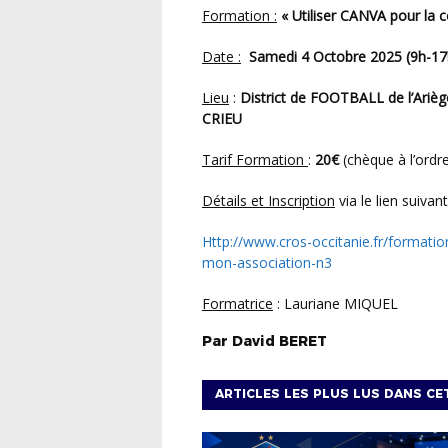
Formation :
« Utiliser CANVA pour la
Date :
Samedi 4 Octobre 2025 (9h-17
Lieu
:
District de FOOTBALL de l’Ar
CRIEU
Tarif Formation
:
20€
(chèque à l’ord
Détails et Inscription
via le lien suivan
http://www.cros-occitanie.fr/formations/2025-10-utiliser-canva-pour-la-communication-de-
mon-association-n3
Formatrice
: Lauriane MIQUEL
Par
David
BERET
ARTICLES LES PLUS LUS DANS CE