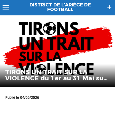
DISTRICT DE L'ARIÈGE DE
FOOTBALL
TIRONS UN TRAIT SUR LA
VIOLENCE du 1er au 31 Mai sur
tous les terrains de Sport
Ariègeois
Publié le 04/05/2026