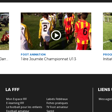
FOOT ANIMATION
PROG
Journée de Rentrée U9 - St Paul de Jarrat
1ère Journée Championnat U13
LA FFF
LIENS
Mon Espace FFF
Labels Fédéraux
Messageri
E-learning FFF
Fiches pratiques
Le football pour les enfants
TV Foot amateur
Football amateur
Santé